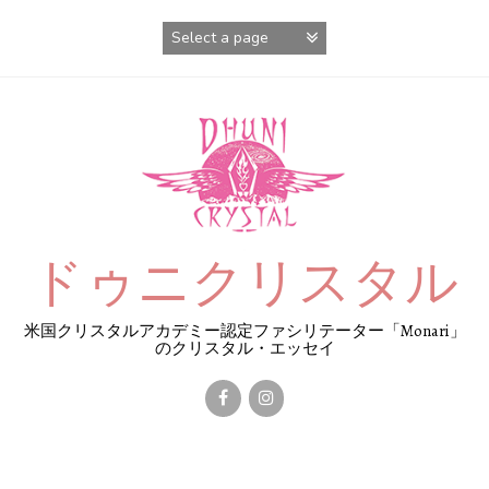
コ
ン
テ
ン
ツ
へ
ス
キ
ッ
プ
ドゥニクリスタル
米国クリスタルアカデミー認定ファシリテーター「Monari」
のクリスタル・エッセイ